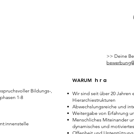
>> Deine B
bewerbung@
hra
WARUM
spruchsvoller Bildungs-,
Wir sind seit über 20 Jahren
phasen 1-8
Hierarchiestrukturen
Abwechslungsreiche und inte
Weitergabe von Erfahrung u
Menschliches Miteinander u
nt:innenstelle
dynamisches und motivierte
Offenheit und Unterstützung