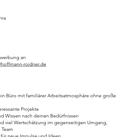
hra
ewerbung an
hoffmann-roidner.de
 ein Büro mit familiärer Arbeitsatmosphäre ohne große
ressante Projekte
nd Wissen nach deinen Bedürfnissen
nd viel Wertschätzung im gegenseitigen Umgang,
s Team
 für neue Impulse und Ideen