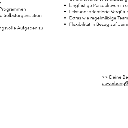
en
langfristige Perspektiven in 
e-Programmen
Leistungsorientierte Vergütu
nd Selbstorganisation
Extras wie regelmäßige Teame
Flexibilität in Bezug auf dein
ungsvolle Aufgaben zu
Unterstützung einer Urban S
>> Deine B
bewerbung@