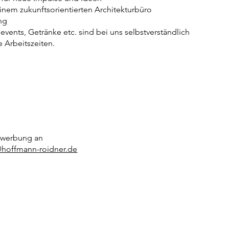
einem zukunftsorientierten Architekturbüro
ng
vents, Getränke etc. sind bei uns selbstverständlich
e Arbeitszeiten.
attraktive Zusatzleistungen, wie die
ports Club Mitgliedschaft oder Fahrtkostenzuschuss
ewerbung an
hoffmann-roidner.de