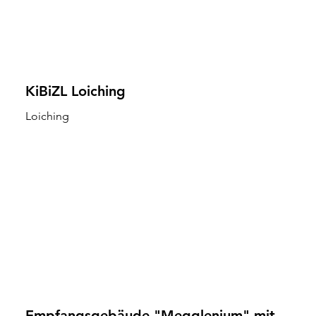
KiBiZL Loiching
Loiching
Empfangsgebäude "Megglenium" mit